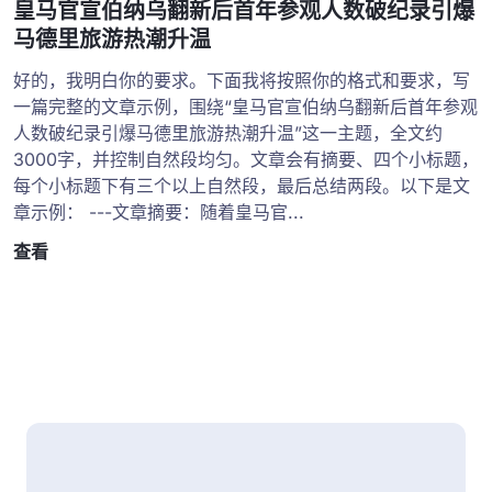
皇马官宣伯纳乌翻新后首年参观人数破纪录引爆
马德里旅游热潮升温
好的，我明白你的要求。下面我将按照你的格式和要求，写
一篇完整的文章示例，围绕“皇马官宣伯纳乌翻新后首年参观
人数破纪录引爆马德里旅游热潮升温”这一主题，全文约
3000字，并控制自然段均匀。文章会有摘要、四个小标题，
每个小标题下有三个以上自然段，最后总结两段。以下是文
章示例： ---文章摘要：随着皇马官...
查看