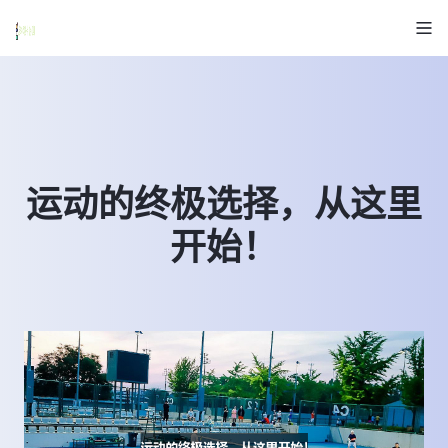
运动的终极选择，从这里
开始！