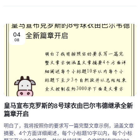
04
08
皇马宣布克罗斯的8号球衣由巴尔韦德继承全新
篇章开启
明白了，我将按照你的要求写一篇完整文章示例，涵盖文章
摘要、4个方面详细阐述，每个小标题10字以内，每个小标