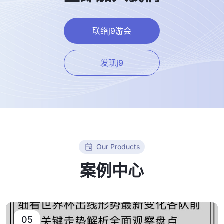
联络j9游会
发现j9
Our Products
案例中心
05