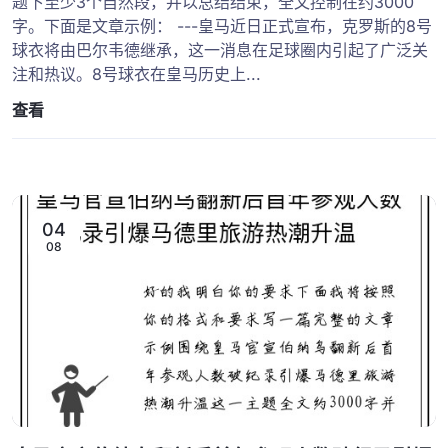
题下至少3个自然段，并以总结结束，全文控制在约3000
字。下面是文章示例： ---皇马近日正式宣布，克罗斯的8号
球衣将由巴尔韦德继承，这一消息在足球圈内引起了广泛关
注和热议。8号球衣在皇马历史上...
查看
04
08