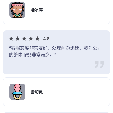
陆冰萍
4.8
“客服态度非常友好，处理问题迅速，我对公司
的整体服务非常满意。”
訾幻灵