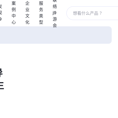
联
案
企
服
发
络
例
业
务
现
j9
中
文
类
9
游
心
化
型
会
导
生