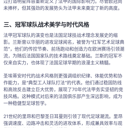
过打造明星阵容重新定义了法甲的国际影响力。尽管欧冠尚
未捧杯，但其强劲的发展势头为法甲未来奠定了新的高度。
三、冠军球队战术美学与时代风格
法甲冠军球队的演变也是法国足球技战术理念发展史的缩
影。兰斯曾以华丽的进攻足球闻名，被誉为“红军艺术足球典
范”，他们的传控节奏、前场跑动和创造力在欧洲赛场引领潮
流，为随后法国国家队的技术路线奠定基础。兰斯的冠军不
仅来自实力，也体现了法国足球早期的浪漫主义精髓。
圣埃蒂安时代的战术风格则更强调组织纪律、体能优势和协
作能力，是“典型工人球队打法”的代表。他们通过稳固防线
和高效反击建立巨大优势，展现了70年代法甲务实坚韧的竞
技风格。这种模式对后来的法国俱乐部产生深远影响，成为
一种稳健型足球哲学。
21世纪的里昂和巴黎圣日耳曼则引领了现代足球潮流。里昂
强调速度、边路冲击和灵活的进攻体系，形成兼具效率与观