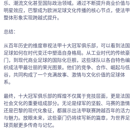
乐、潮流文化甚至国际政治领域。通过不断提升商业价值与
明星效应，巴黎成为欧洲足球文化传播的核心节点，使法甲
整体形象实现跨越式提升。
总结：
从百年历史的维度审视法甲十大冠军俱乐部，可以看到法国
足球如何在时代变迁中塑造自身格局。从工业时代的传统豪
门，到现代商业足球的国际化巨舰，这些球队以各自特色编
织成法甲最壮丽的荣光图景。他们的竞争、合作、崛起与低
谷，共同构成了一个充满故事、激情与文化价值的足球体
系。
最终，十大冠军俱乐部的辉煌不仅属于竞技层面，更是法国
社会文化的重要组成部分。无论是绿军的坚毅、马赛的激情
还是巴黎的现代化象征，都展示出法甲联赛跨越百年的活力
与魅力。放眼未来，这些豪门仍将续写新的篇章，为世界足
球贡献更多传奇与记忆。