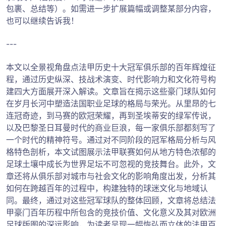
包裹、总结等）。如需进一步扩展篇幅或调整某部分内容，
也可以继续告诉我！
---
本文以全景视角盘点法甲历史十大冠军俱乐部的百年辉煌征
程，通过历史纵深、技战术演变、时代影响力和文化符号构
建四大方面展开深入解读。文章旨在揭示这些豪门球队如何
在岁月长河中塑造法国职业足球的格局与荣光。从里昂的七
连冠奇迹，到马赛的欧冠荣耀，再到圣埃蒂安的绿军传说，
以及巴黎圣日耳曼时代的商业巨浪，每一家俱乐部都刻写了
一个时代的精神符号。通过对不同阶段的冠军格局分析与风
格特色剖析，本文试图展示法甲联赛如何从地方特色浓郁的
足球土壤中成长为世界足坛不可忽视的竞技舞台。此外，文
章还将从俱乐部对城市与社会文化的影响角度出发，分析其
如何在跨越百年的过程中，构建独特的球迷文化与地域认
同。最终，通过对这些冠军球队的整体回顾，文章将总结法
甲豪门百年历程中所包含的竞技价值、文化意义及其对欧洲
足球版图的深远影响，为读者呈现一幅恢弘而立体的法甲百