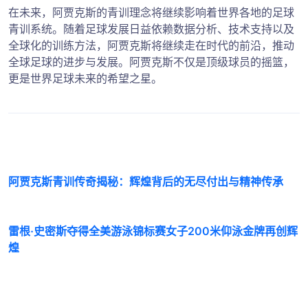
在未来，阿贾克斯的青训理念将继续影响着世界各地的足球
青训系统。随着足球发展日益依赖数据分析、技术支持以及
全球化的训练方法，阿贾克斯将继续走在时代的前沿，推动
全球足球的进步与发展。阿贾克斯不仅是顶级球员的摇篮，
更是世界足球未来的希望之星。
阿贾克斯青训传奇揭秘：辉煌背后的无尽付出与精神传承
雷根·史密斯夺得全美游泳锦标赛女子200米仰泳金牌再创辉
煌