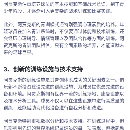
阿贾克斯注重培养球员的基本技能和基础战术意识，到了青
少年阶段，才逐渐引入更复杂的战术训练和比赛实践。
此外，阿贾克斯的青训模式还特别强调心理素质的培养。年
轻球员在加入青训系统时，不仅要通过体能和技术训练，还
会经历心理辅导、情绪管理以及团队合作等方面的训练。阿
贾克斯的青训团队相信，只有全面素质的培养，才能造就未
来的足球巨星。
3、创新的训练设施与技术支持
阿贾克斯的训练设施是其青训体系成功的关键因素之一。俱
乐部不断投资建设先进的训练设施，为球员提供最先进的设
备和环境。阿贾克斯拥有世界一流的训练场地、康复设施以
及技术分析工具。球员不仅可以在这些设施中进行高质量的
训练，还能借助现代化设备进行自我分析和改进。
阿贾克斯特别重视数据分析和技术支持。在训练过程中，俱
乐部利用先进的监控系统记录球员的每一项表现，包括跑动