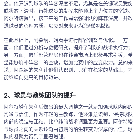
会。他意识到球队的阵容深度不足，尤其是在关键球员受伤
或状态下滑时，替补球员的发挥未能顶上主力位置的空缺。
阿尔特塔提出，接下来的工作是增强球队的阵容深度，并改
进球员的心理素质，以应对未来更为激烈的挑战。
在此基础上，阿森纳开始着手进行阵容调整与优化。一方
面，他们通过分析与数据研究，提升了球队的战术执行力；
另一方面，俱乐部管理层也在转会市场上积极寻求引援，希
望能够填补阵容中的空缺，增加比赛中的应变能力。总的来
说，阿森纳的失利让他们认识到，只有在稳定的基础上，才
能继续向更高的目标迈进。
2、球员与教练团队的提升
阿尔特塔在失利后做出的最大调整之一就是加强球队内部的
沟通与信任。作为年轻的主教练，他逐渐意识到，保持球队
内部的稳定与团结，比单纯的战术调整更为重要。阿尔特塔
与球员之间的关系逐渐由初期的陌生转变为深厚的信任，球
队的凝聚力得到了显著增强。