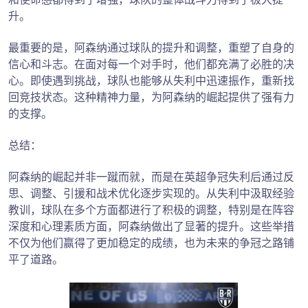
升。
最重要的是，阿森纳通过球队的提升和调整，重塑了自身的
信心和斗志。在面对每一个对手时，他们都充满了必胜的决
心。即使遇到挑战，球队也能够从失利中迅速振作，重新找
回竞技状态。这种精神力量，为阿森纳的崛起提供了强有力
的支撑。
总结：
阿森纳的崛起并非一蹴而就，而是在英超争冠失利后通过反
思、调整、引援和战术优化逐步实现的。从失利中汲取经验
教训，球队在多个方面都进行了积极的调整，特别是在阵容
深度和心理素质方面，阿森纳做出了显著的提升。这些举措
不仅为他们赢得了更加稳定的成绩，也为未来的争冠之路铺
平了道路。