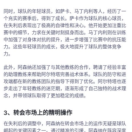
同时，球队的年轻球员，如萨卡、马丁内利等人，经历了一
个充实的赛季后，得到了成长。萨卡作为球队的核心球员，
在失利后表现出了极高的自律性和决心。他开始更加注重比
赛中的细节，力求在关键时刻挺身而出。马丁内利则在训练
中加强了对身体对抗的提升，进一步增强了比赛中的抗压能
力。这些年轻球员的成长，极大地提升了球队的整体竞争
力。
此外，阿森纳还加强了与其他教练的合作，聘请了经验丰富
的助理教练来帮助阿尔特塔完善战术体系。球队的防守和进
攻端都在新的教练团队的指导下得到了优化。阿尔特塔也逐
步走出了年轻教练的迷茫期，逐渐形成了自己独特的战术理
念，并带领球队取得了更加稳定的成绩。
3、转会市场上的精明操作
在失利后的调整中，阿森纳在转会市场上的运作无疑是球队
崛起的关键因素之一。通过精准的引援，阿森纳在阵容深度