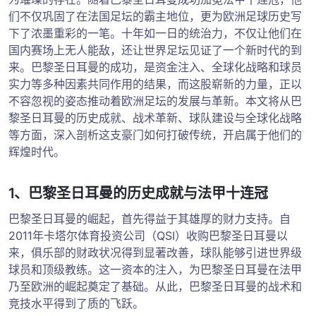
们不仅巩固了在法国足坛的霸主地位，更为欧洲足球历史写
下了浓墨重彩的一笔。十年如一日的统治力，不仅让他们在
国内赛场上无人能敌，还让世界足坛见证了一个新时代的到
来。巴黎圣日耳曼的成功，是资金注入、全球化战略和球员
实力等多种因素共同作用的结果，而这股崭新的力量，正以
不容忽视的姿态推动着欧洲足坛的发展与革新。本文将从巴
黎圣日耳曼的历史成就、战术革新、球队建设与全球化战略
等方面，深入剖析这支豪门如何打破传统，开启属于他们的
辉煌时代。
1、巴黎圣日耳曼的历史成就与法甲十连冠
巴黎圣日耳曼的崛起，首先得益于其雄厚的财力支持。自
2011年卡塔尔体育投资公司（QSI）收购巴黎圣日耳曼以
来，俱乐部的财政状况得到显著改善，球队能够引进世界级
球员和顶级教练。这一资本的注入，为巴黎圣日耳曼在法甲
乃至欧洲的崛起奠定了基础。从此，巴黎圣日耳曼的战术和
竞技水平得到了质的飞跃。