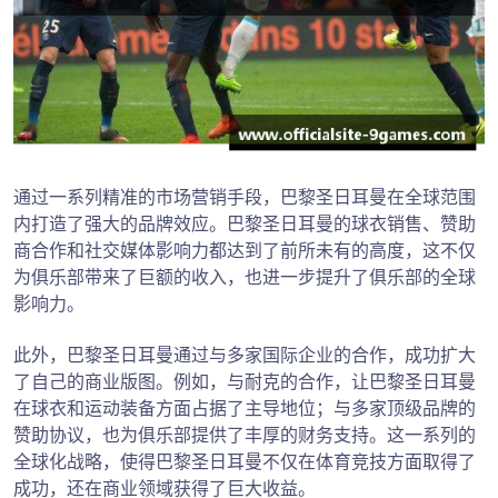
通过一系列精准的市场营销手段，巴黎圣日耳曼在全球范围
内打造了强大的品牌效应。巴黎圣日耳曼的球衣销售、赞助
商合作和社交媒体影响力都达到了前所未有的高度，这不仅
为俱乐部带来了巨额的收入，也进一步提升了俱乐部的全球
影响力。
此外，巴黎圣日耳曼通过与多家国际企业的合作，成功扩大
了自己的商业版图。例如，与耐克的合作，让巴黎圣日耳曼
在球衣和运动装备方面占据了主导地位；与多家顶级品牌的
赞助协议，也为俱乐部提供了丰厚的财务支持。这一系列的
全球化战略，使得巴黎圣日耳曼不仅在体育竞技方面取得了
成功，还在商业领域获得了巨大收益。