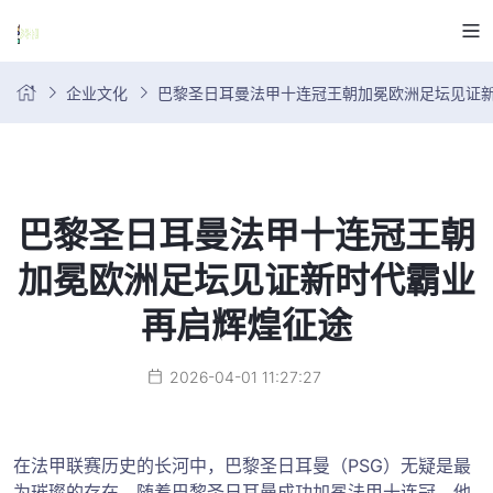
企业文化
巴黎圣日耳曼法甲十连冠王朝加冕欧洲足坛见证
巴黎圣日耳曼法甲十连冠王朝
加冕欧洲足坛见证新时代霸业
再启辉煌征途
2026-04-01 11:27:27
在法甲联赛历史的长河中，巴黎圣日耳曼（PSG）无疑是最
为璀璨的存在。随着巴黎圣日耳曼成功加冕法甲十连冠，他