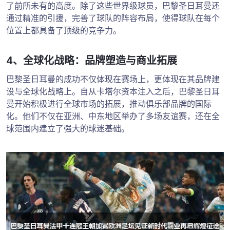
了前所未有的高度。除了这些世界级球员，巴黎圣日耳曼还
通过精准的引援，完善了球队的阵容布局，使得球队在每个
位置上都具备了顶级的竞争力。
4、全球化战略：品牌塑造与商业拓展
巴黎圣日耳曼的成功不仅体现在赛场上，更体现在其品牌建
设与全球化战略上。自从卡塔尔资本注入之后，巴黎圣日耳
曼开始积极进行全球市场的拓展，推动俱乐部品牌的国际
化。他们不仅在亚洲、中东地区举办了多场友谊赛，还在全
球范围内建立了强大的球迷基础。