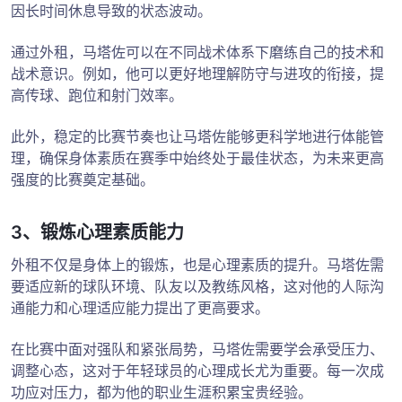
因长时间休息导致的状态波动。
通过外租，马塔佐可以在不同战术体系下磨练自己的技术和
战术意识。例如，他可以更好地理解防守与进攻的衔接，提
高传球、跑位和射门效率。
此外，稳定的比赛节奏也让马塔佐能够更科学地进行体能管
理，确保身体素质在赛季中始终处于最佳状态，为未来更高
强度的比赛奠定基础。
3、锻炼心理素质能力
外租不仅是身体上的锻炼，也是心理素质的提升。马塔佐需
要适应新的球队环境、队友以及教练风格，这对他的人际沟
通能力和心理适应能力提出了更高要求。
在比赛中面对强队和紧张局势，马塔佐需要学会承受压力、
调整心态，这对于年轻球员的心理成长尤为重要。每一次成
功应对压力，都为他的职业生涯积累宝贵经验。