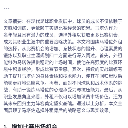
---
文章摘要：在现代足球职业发展中，球员的成长不仅依赖于
天赋和训练，更依赖于实际比赛经验的积累。马塔佐作为一
名年轻且具有潜力的球员，选择外租以获取更多比赛机会，
成为其职业生涯中的重要战略决策。本文将围绕马塔佐外租
的选择，从比赛机会的增加、竞技状态的提升、心理素质的
锻炼以及职业生涯规划四个方面进行深入阐述。首先，外租
能够为马塔佐提供稳定的上场时间，使他在高强度的比赛环
境中积累经验，形成比赛节奏感。其次，持续的实战训练有
助于提升马塔佐的身体素质和技术能力，使其在回归母队后
能够更好地适应竞争。再者，面对不同球队和战术体系的挑
战，有助于锻炼马塔佐的心理承受力与抗压能力。最后，从
职业发展角度来看，外租不仅可以增加球员市场价值，还为
其未来回归主力阵容奠定坚实基础。通过以上分析，本文全
面展现了马塔佐选择外租背后的战略意义与现实效果。
1、增加比赛出场机会