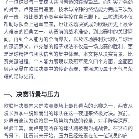
了一位球员与一支球队共同创造的辉煌篇章。面对实力强劲
的对手，卢克曼用速度、技术与冷静的终结能力完成三次致
命一击，将比赛的节奏牢牢掌控在自己脚下。三粒进球不仅
帮助球队登上冠军宝座，也让这场决赛成为欧联历史上最令
人难忘的经典之一。从赛前的战术准备，到比赛中的关键瞬
间，再到个人能力的全面爆发，以及这场胜利对球队与球迷
的深远意义，卢克曼的帽子戏法不仅是一场比赛的胜利，更
是足球精神与团队信念的集中体现。本文将从决赛背景、比
赛关键进程、个人能力展现以及冠军意义四个方面，全面回
顾卢克曼在欧联决赛中的传奇表现，重温这段属于勇气与荣
耀的足球史诗。
一、决赛背景与压力
欧联杯决赛向来是欧洲赛场上最具看点的比赛之一，两支从
漫长赛季中脱颖而出的球队在这一夜迎来终极对决。赛前，
外界普遍认为这将是一场势均力敌的较量，对手阵容深厚、
经验丰富，而卢克曼所在的球队则被视为挑战者。在这样的
背景下，比赛尚未开始，压力已经笼罩在每一位球员的肩