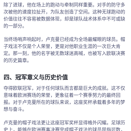
除了进球，他在场上的跑动与牵制同样重要。对手的防守多
次被他的速度拉扯开，为队友创造了空间。这种无球跑动的
价值往往不容易被数据体现，却是球队战术体系中不可或缺
的一部分。
当终场哨声响起时，卢克曼已经成为全场最耀眼的球员。帽
子戏法不仅是个人荣誉，更是对他职业生涯的一次巨大肯
定。那一刻，他的名字被无数球迷高喊，也被写入欧联决赛
的历史篇章。
四、冠军意义与历史价值
夺得欧联冠军，对于任何球队而言都是巨大的成就。这不仅
意味着欧洲赛场的荣誉，更象征着一个赛季努力的最终回
报。对于卢克曼所在的球队来说，这座奖杯承载着多年的梦
想与奋斗。
卢克曼的帽子戏法更让这座冠军奖杯显得格外闪耀。足球历
史上，能够在欧洲赛事决赛完成帽子戏法的球员屈指可数，