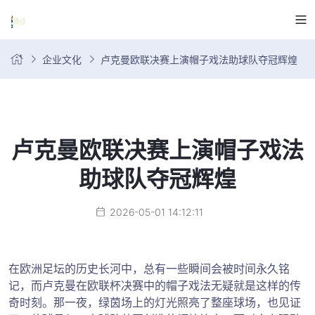
企业文化
卢克曼欧联决赛上演帽子戏法助球队夺冠辉煌
卢克曼欧联决赛上演帽子戏法
助球队夺冠辉煌
2026-05-01 14:12:11
在欧洲足坛的历史长河中，总有一些瞬间会被时间永久铭
记，而卢克曼在欧联杯决赛中的帽子戏法无疑就是这样的传
奇时刻。那一夜，绿茵场上的灯光照亮了整座球场，也见证