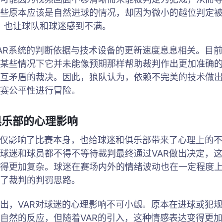
些原本应该是自然进球的情况，却因为微小的越位判定被
，也让球队和球迷感到不满。
AR系统的判断依据与技术设备的更新速度息息相关。目前
某些情况下它并未能像预期那样帮助裁判作出更加准确
互矛盾的裁决。因此，狼队认为，依赖不完美的技术做
赛公平性进行冒险。
俱乐部的心理影响
不仅影响了比赛本身，也给球迷和俱乐部带来了心理上的
球迷和球员都不得不等待裁判最终通过VAR做出决定，
得更加复杂。球迷在赛场内外的情绪波动也在一定程度
了裁判的判罚思路。
出，VAR对球迷的心理影响不可小觑。原本在进球或犯
自然的反应，但随着VAR的引入，这种情感表达变得更