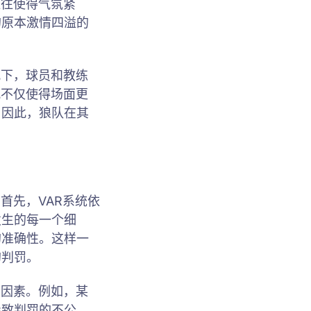
往往使得气氛紧
的原本激情四溢的
况下，球员和教练
况不仅使得场面更
。因此，狼队在其
首先，VAR系统依
发生的每一个细
的准确性。这样一
的判罚。
的因素。例如，某
导致判罚的不公。