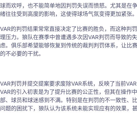
球而欢呼，也不能简单地因判罚失误而愤怒。尤其是在
绪往往受到高度的影响，这使得球场气氛变得更加紧张
VAR的判罚结果常常直接决定了比赛的胜负，而这种判
理压力。狼队在赛季中曾遭遇多次因VAR判罚而导致的
虑。俱乐部希望能够恢复到传统的裁判判罚体系，让比
的不必要的干扰。
VAR判罚并提交提案要求废除VAR系统，反映了当前VA
VAR的引入初衷是为了提升比赛的公正性，但其在操作
部、球员和球迷感到不满。特别是在判罚的不一致性、
问题的困扰下，狼队认为该系统未能实现应有的效果，