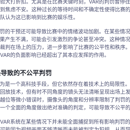
验大打折扣。尤其是在比赛关键时刻，VAR的判罚暂停
到焦虑不安。这种过长的等待时间和不确定性使得比赛
队认为这已影响到比赛的娱乐性。
判罚的干预还可能导致比赛中的情绪波动加剧。在某些情
结果产生不满，可能会引发激烈的争论甚至冲突。这种情
裁判在场上的压力，进一步影响了比赛的公平性和秩序
VAR的负面影响已经超出了其本应发挥的作用。
美导致的不公平判罚
认为是一个高科技手段，但它依然存在着技术上的局限性。
回放技术，但有时不同角度的镜头无法清晰呈现出场上
越位等微小错误时，摄像头的角度和分辨率限制了判罚
一个全面的角度做出绝对准确的判定，可能导致不公平
VAR系统在某些情况下并未能全面捕捉到所有影响判罚
可能因为视频画面不够清晰而未能被判定为犯规，从而