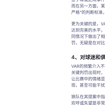
而在另一方面，某
严格”的判断标准
更为关键的是，V
达到完美的水平，
同情况下做出了相
罚，无疑是在对比
4、对球迷和
VAR的频繁介入
关键判罚出现时，
让比赛中的情绪显
现，甚至可能干扰
狼队在其提案中指
欢呼或失望是非常