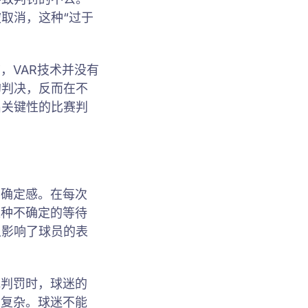
取消，这种“过于
，VAR技术并没有
的判决，反而在不
出关键性的比赛判
不确定感。在每次
这种不确定的等待
上影响了球员的表
规判罚时，球迷的
加复杂。球迷不能