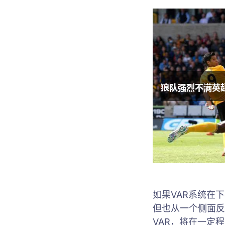
如果VAR系统在
但也从一个侧面反
VAR，将在一定