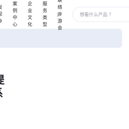
联
案
企
服
发
络
例
业
务
现
j9
中
文
类
9
游
心
化
型
会
提
系