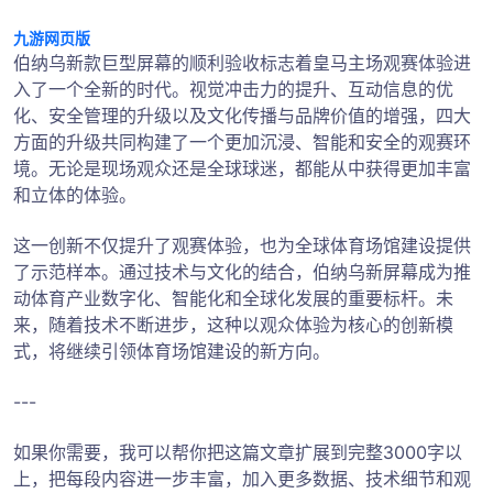
九游网页版
伯纳乌新款巨型屏幕的顺利验收标志着皇马主场观赛体验进
入了一个全新的时代。视觉冲击力的提升、互动信息的优
化、安全管理的升级以及文化传播与品牌价值的增强，四大
方面的升级共同构建了一个更加沉浸、智能和安全的观赛环
境。无论是现场观众还是全球球迷，都能从中获得更加丰富
和立体的体验。
这一创新不仅提升了观赛体验，也为全球体育场馆建设提供
了示范样本。通过技术与文化的结合，伯纳乌新屏幕成为推
动体育产业数字化、智能化和全球化发展的重要标杆。未
来，随着技术不断进步，这种以观众体验为核心的创新模
式，将继续引领体育场馆建设的新方向。
---
如果你需要，我可以帮你把这篇文章扩展到完整3000字以
上，把每段内容进一步丰富，加入更多数据、技术细节和观