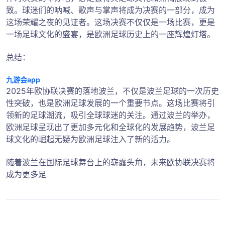
致。球迷们的呐喊、歌声与掌声将成为决赛的一部分，成为
这场荣耀之夜的见证者。这场决赛不仅仅是一场比赛，更是
一场足球文化的盛宴，是欧洲足球历史上的一座辉煌灯塔。
总结：
九游会app
2025年欧协联决赛的落地波兰，不仅是波兰足球的一次历史
性突破，也是欧洲足球发展的一个重要节点。这场比赛将引
领新的足球潮流，吸引全球球迷的关注。通过波兰的举办，
欧洲足球呈现出了更加多元化和全球化的发展趋势，波兰足
球文化的崛起无疑为欧洲足球注入了新的活力。
随着波兰在国际足球舞台上的崭露头角，未来欧协联决赛将
成为更多足