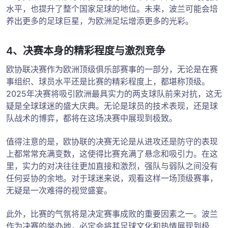
水平，也提升了整个国家足球的地位。未来，波兰可能会培
养出更多的足球巨星，为欧洲足坛增添更多的光彩。
4、决赛本身的精彩程度与激烈竞争
欧协联决赛作为欧洲顶级俱乐部赛事的一部分，无论是在赛
事组织、球员水平还是比赛的精彩程度上，都堪称顶级。
2025年决赛将吸引欧洲最具实力的两支球队前来对抗，这无
疑是全球球迷的盛大庆典。无论是球员的技术表现，还是球
队战术的博弈，都将在这场决赛中展现到极致。
值得注意的是，欧协联的决赛无论是从进攻还是防守的表现
上都常常充满变数，这使得比赛充满了悬念和吸引力。在这
里，实力的对决往往更加直接和激烈，强队与弱队之间没有
任何妥协的余地。对于球迷来说，观看这样一场顶级赛事，
无疑是一次难得的视觉盛宴。
此外，比赛的气氛将是决定赛事成败的重要因素之一。波兰
作为决赛的举办地，必定会将其足球文化和热情展现到极