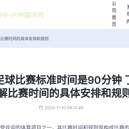
公
司
首
j
页
解比赛时间的具体安排和规则
足球比赛标准时间是90分钟 
解比赛时间的具体安排和规
2025-11-10 09:31:40
受欢迎的体育项目之一，其比赛时间和规则是构成比赛