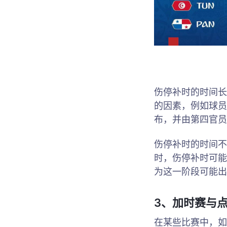
伤停补时的时间长
的因素，例如球员
布，并由第四官员
伤停补时的时间不
时，伤停补时可能
为这一阶段可能出
3、加时赛与
在某些比赛中，如