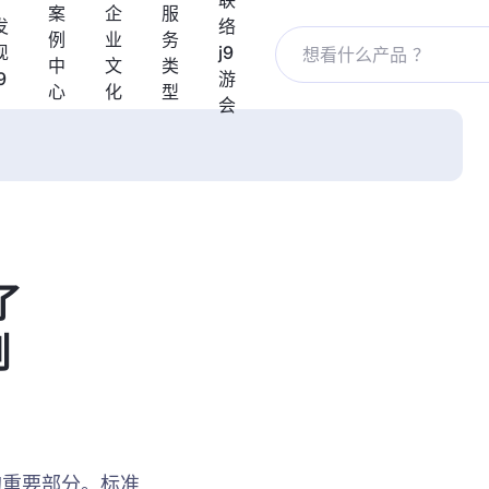
联
案
企
服
发
络
例
业
务
现
j9
中
文
类
9
游
心
化
型
会
了
则
的重要部分。标准