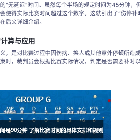
的“无延迟”时间。虽然每个半场的规定时间为45分钟，
会使得实际比赛时间超过这个数字。这就引出了“伤停补
在后文详细介绍。
的计算与应用
义，是对比赛过程中因伤病、换人或其他意外停顿所造
束时，裁判员会根据比赛实际情况，判定是否需要补时