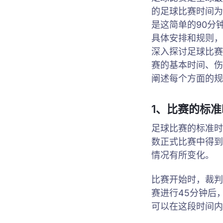
的足球比赛时间为
是这简单的90分
具体安排和规则，
深入探讨足球比赛
赛的基本时间、伤
阐述每个方面的规
1、比赛的标准
足球比赛的标准时
数正式比赛中得到
情况有所变化。
比赛开始时，裁判
赛进行45分钟后
可以在这段时间内