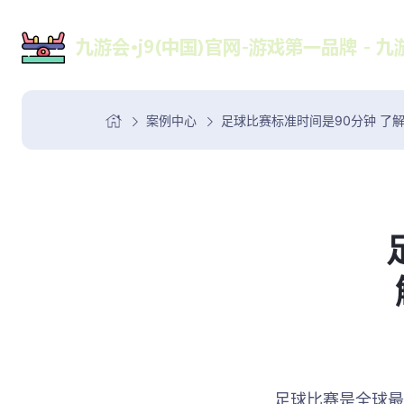
案例中心
足球比赛标准时间是90分钟 了
足球比赛是全球最