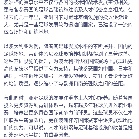
澳洲杯的赛事水平不仅与各国的技术和战术发展密切相关，
更与各参赛国的足球基础设施建设及人才储备息息相关。在
过去的几十年里，亚洲国家对足球基础设施的投入逐渐增
大，尤其是一些足球发展较为迅速的国家，已建设了一流的
体育场馆和训练基地。
以澳大利亚为例，随着其足球发展水平的不断提升，国内的
足球场地、青训体系以及球员培养机制都得到了显著改善。
这种基础设施的提升，为澳大利亚队在国际赛场上展现出更
高的竞技水平提供了有力支持。其他参赛国如中国、日本和
韩国，也在近年来加强了基础设施建设，提升了青少年足球
的培训质量，逐步缩小了与欧洲和南美强队之间的差距。
与此同时，亚洲足球的发展注重本土人才的培养。随着各国
投入更多资源到青训体系中，越来越多年轻球员进入职业联
赛，培养出更多具备国际竞争力的球员。这些球员不仅在本
国联赛中崭露头角，更在澳洲杯等国际赛事中逐步展现出他
们的实力。可以说，人才的积累与足球基础设施的改善是推
动澳洲杯水平提升的重要因素。