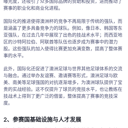
曝光度，还吸引了众多国际品牌的赞助和投资，进而推动了
赛事的职业化和商业化进程。
国际化的推进使得澳洲杯的竞争不再局限于传统的强队，而
是涵盖了更多具备竞争力的球队。例如，像日本、韩国等东
亚强队，在过去几年中展现了出色的技战术水平；而西亚地
区的沙特阿拉伯、阿联酋等队伍也逐步成为赛事中的潜力
股。这些强队的加入使得比赛更加充满变数，提高了整体赛
事的水平。
此外，国际化还促进了澳洲足球与世界其他足球体系的交流
与融合。通过举办友谊赛、邀请赛等形式，澳洲足球与欧
美、南美等足球强国的对抗逐渐增多，为澳洲球队提供了宝
贵的实战经验。这不仅提升了球员的竞技水平，也让教练在
技战术上得到了更广泛的借鉴，整体提高了赛事的竞技深
度。
2、参赛国基础设施与人才发展