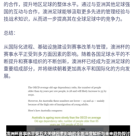
的合作，提升地区足球的整体水平。通过与亚洲其他足球强
国的互动与合作，澳洲足球能够汲取更多先进的管理经验与
技战术知识，从而进一步提高其在全球足球中的竞争力。
总结：
从国际化进程、基础设施建设到赛事改革与管理，澳洲杯的
赛事水平正受到多方面因素的影响。随着各国足球水平的不
断提升和赛事组织的不断创新，澳洲杯已经成为亚洲足球的
重要组成部分，并将继续朝着更加高水平和国际化的方向发
展。