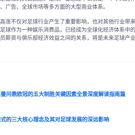
、广告、全球市场等多方面的大型商业体系。
高涨不仅对足球行业产生了重要影响，也对其他行业带
足球作为一种娱乐消费品，已经成为全球化经济体系中
员薪资与俱乐部经济效益之间的关系，将是未来足球产
耳曼问鼎欧冠的五大制胜关键因素全景深度解读指南篇
模式的三大核心理念及其对足球发展的深远影响