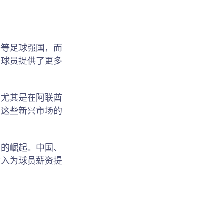
美等足球强国，而
和球员提供了更多
，尤其是在阿联酋
。这些新兴市场的
场的崛起。中国、
收入为球员薪资提