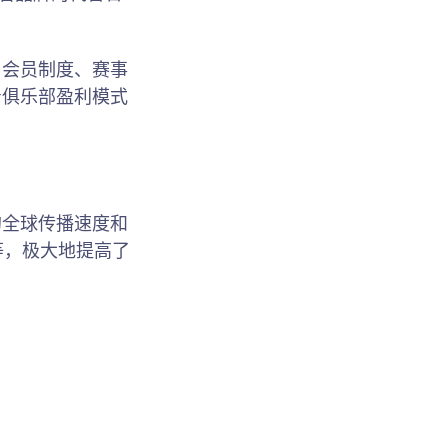
、会员制度、赛事
着俱乐部盈利模式
的全球传播速度和
音等，极大地提高了