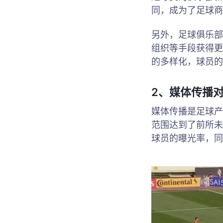
同，成为了足球商
另外，足球俱乐部
组织等手段获得更
的多样化，球员的
2、媒体传播
媒体传播是足球产
范围达到了前所未有
球员的曝光率，同