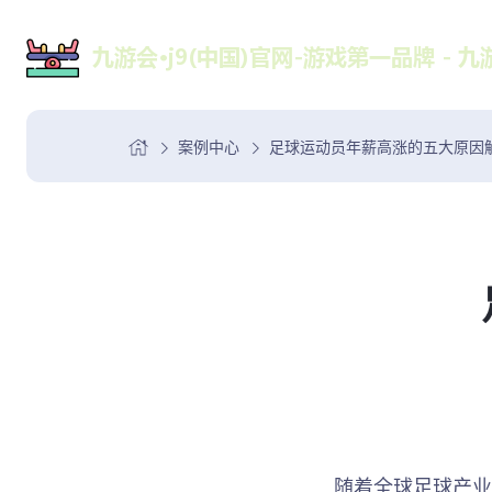
案例中心
足球运动员年薪高涨的五大原因
随着全球足球产业