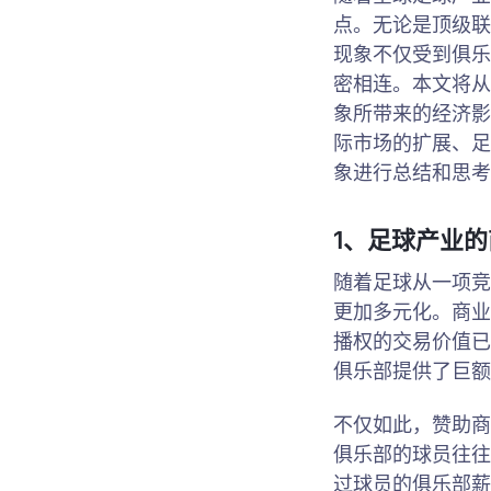
点。无论是顶级联
现象不仅受到俱乐
密相连。本文将从
象所带来的经济影
际市场的扩展、足
象进行总结和思考
1、足球产业
随着足球从一项竞
更加多元化。商业
播权的交易价值已
俱乐部提供了巨额
不仅如此，赞助商
俱乐部的球员往往
过球员的俱乐部薪