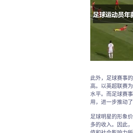
此外，足球赛事的
高。以英超联赛为
水平。而足球赛事
用，进一步推动了
足球明星的形象价
多的收入。因此，
值和社会影响力所