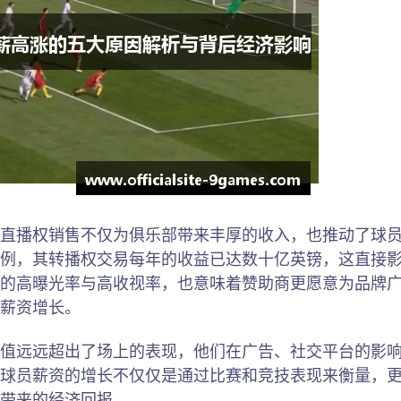
直播权销售不仅为俱乐部带来丰厚的收入，也推动了球
例，其转播权交易每年的收益已达数十亿英镑，这直接
的高曝光率与高收视率，也意味着赞助商更愿意为品牌
薪资增长。
值远远超出了场上的表现，他们在广告、社交平台的影
球员薪资的增长不仅仅是通过比赛和竞技表现来衡量，
带来的经济回报。