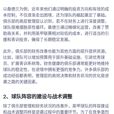
以桑德兰为例，近年来他们通过明确的投资方向和有效的成
本控制，不仅逐渐走出困境，还为球队的崛起奠定了基础。
俱乐部的高层管理层认识到，若不在财务上进行深度调整，
球队很难摆脱恶性循环。桑德兰通过精细化运营，改善了赞
助商关系，并利用英甲联赛相对较低的成本，进行适当的引
援和青训投资，确保了长期稳定发展。
此外，俱乐部的财务改善也能为其他方面的提升提供资源。
比如，球队可以增加预算用于提升基础设施、引进优秀球
员、扩展青训系统等。财务健康的俱乐部通常能更好地维持
球队的稳定性，在逆境中拥有更强的竞争力。许多俱乐部的
成功经验都表明，管理层的高效决策和财务状况的优化是逆
袭之路的关键因素。
2、球队阵容的建设与战术调整
除了俱乐部管理和财务状况的改善外，英甲球队的阵容建设
和战术调整同样是逆袭过程中的重要环节。为了在竞争激烈