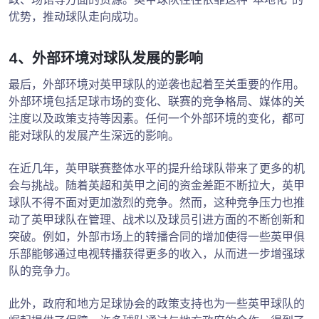
优势，推动球队走向成功。
4、外部环境对球队发展的影响
最后，外部环境对英甲球队的逆袭也起着至关重要的作用。
外部环境包括足球市场的变化、联赛的竞争格局、媒体的关
注度以及政策支持等因素。任何一个外部环境的变化，都可
能对球队的发展产生深远的影响。
在近几年，英甲联赛整体水平的提升给球队带来了更多的机
会与挑战。随着英超和英甲之间的资金差距不断拉大，英甲
球队不得不面对更加激烈的竞争。然而，这种竞争压力也推
动了英甲球队在管理、战术以及球员引进方面的不断创新和
突破。例如，外部市场上的转播合同的增加使得一些英甲俱
乐部能够通过电视转播获得更多的收入，从而进一步增强球
队的竞争力。
此外，政府和地方足球协会的政策支持也为一些英甲球队的