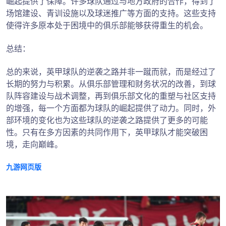
崛起提供了保障。许多球队通过与地方政府的合作，得到了
场馆建设、青训设施以及球迷推广等方面的支持。这些支持
使得许多原本处于困境中的俱乐部能够获得重生的机会。
总结：
总的来说，英甲球队的逆袭之路并非一蹴而就，而是经过了
长期的努力与积累。从俱乐部管理和财务状况的改善，到球
队阵容建设与战术调整，再到俱乐部文化的重塑与社区支持
的增强，每一个方面都为球队的崛起提供了动力。同时，外
部环境的变化也为这些球队的逆袭之路提供了更多的可能
性。只有在多方因素的共同作用下，英甲球队才能突破困
境，走向巅峰。
九游网页版