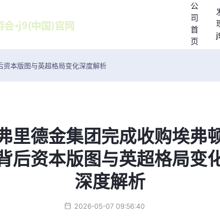
公
司
首
j
页
后资本版图与英超格局变化深度解析
弗里德金集团完成收购埃弗
背后资本版图与英超格局变
深度解析
2026-05-07 09:56:40