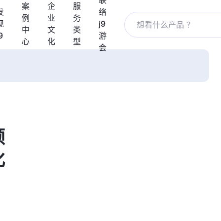
联
案
企
服
发
络
例
业
务
现
j9
中
文
类
9
游
心
化
型
会
顿
化