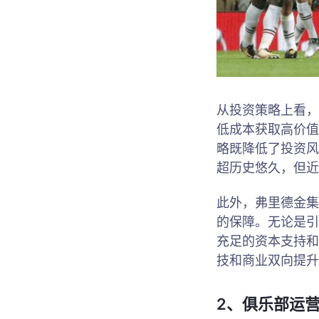
从投资策略上看，
低成本获取高价值
略既降低了投资风
超历史悠久，但近
此外，弗里德金集
的保障。无论是引
充足的资本支持和
技和商业双向提升
2、俱乐部运