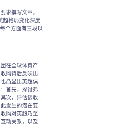
构要求撰写文章。
英超格局变化深度
，每个方面有三段以
集团在全球体育产
次收购背后反映出
时也凸显出英超俱
析：首先，探讨弗
；其次，评估该收
因此发生的潜在变
似收购对英超乃至
的互动关系，以及