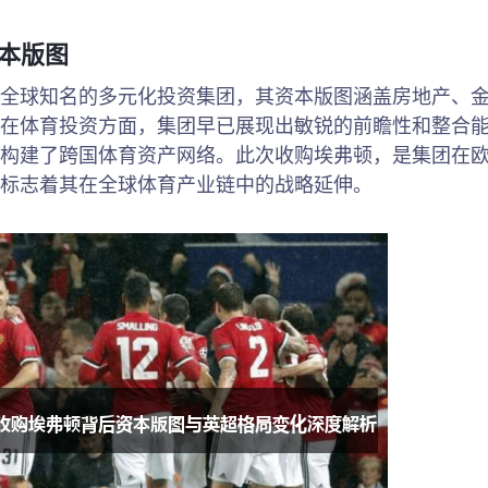
资本版图
全球知名的多元化投资集团，其资本版图涵盖房地产、
在体育投资方面，集团早已展现出敏锐的前瞻性和整合
构建了跨国体育资产网络。此次收购埃弗顿，是集团在
标志着其在全球体育产业链中的战略延伸。