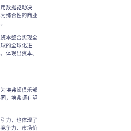
采用数据驱动决
成为综合性的商业
义。
过资本整合实现全
足球的全球化进
本，体现出资本、
也为埃弗顿俱乐部
协同，埃弗顿有望
吸引力，也体现了
赛竞争力、市场价