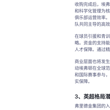
收购完成后，埃弗
和科学化管理为核
俱乐部运营效率。
队共同主导的高效
在球员引援和青训
略。资金的支持能
人才保障。通过精
商业层面也将发生
动埃弗顿在全球范
和国际赛事参与，
实保障。
3、英超格局
弗里德金集团的入