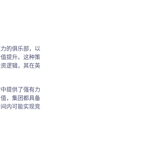
压力的俱乐部，以
价值提升。这种策
投资逻辑，其在英
营中提供了强有力
价值，集团都具备
时间内可能实现竞