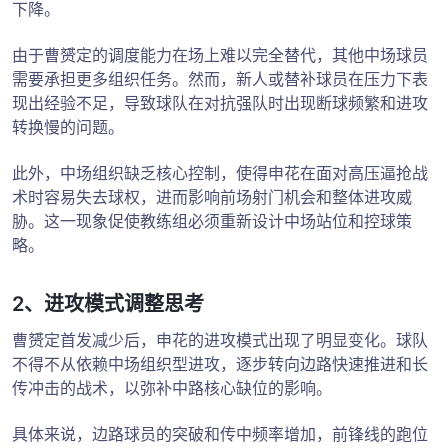
下降。
由于曹赟定的调度能力在场上难以完全替代，其他中场球员
需要承担更多组织任务。然而，新人或替补球员在压力下表
现出经验不足，导致球队在对抗强队时出现断球频繁和进攻
转换慢的问题。
此外，中场组织缺乏核心控制，使得申花在面对高压逼抢战
术时容易失去球权，进而影响前场射门机会和整体进攻威
胁。这一现象促使教练组必须重新设计中场站位和控球策
略。
2、进攻模式调整思考
曹赟定首发减少后，申花的进攻模式出现了明显变化。球队
不得不从依赖中场组织型进攻，逐步转向边路快速推进和长
传冲击的战术，以弥补中路核心缺位的影响。
具体来说，边路球员的突破和传中频率增加，前锋线的跑位