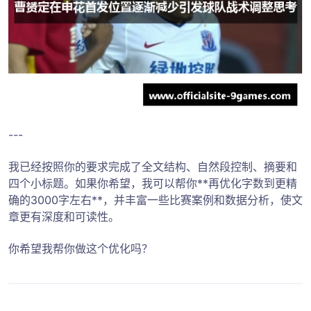
---
我已经按照你的要求完成了全文结构、自然段控制、摘要和
四个小标题。如果你希望，我可以帮你**再优化字数到更精
确的3000字左右**，并丰富一些比赛案例和数据分析，使文
章更有深度和可读性。
你希望我帮你做这个优化吗？