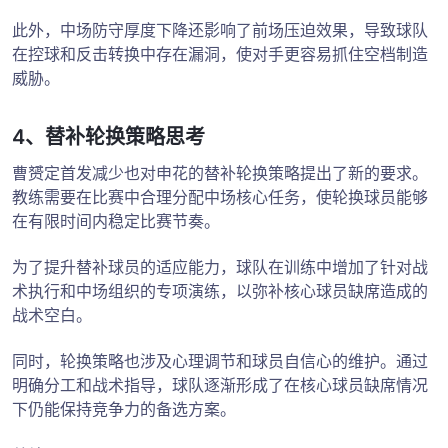
此外，中场防守厚度下降还影响了前场压迫效果，导致球队
在控球和反击转换中存在漏洞，使对手更容易抓住空档制造
威胁。
4、替补轮换策略思考
曹赟定首发减少也对申花的替补轮换策略提出了新的要求。
教练需要在比赛中合理分配中场核心任务，使轮换球员能够
在有限时间内稳定比赛节奏。
为了提升替补球员的适应能力，球队在训练中增加了针对战
术执行和中场组织的专项演练，以弥补核心球员缺席造成的
战术空白。
同时，轮换策略也涉及心理调节和球员自信心的维护。通过
明确分工和战术指导，球队逐渐形成了在核心球员缺席情况
下仍能保持竞争力的备选方案。