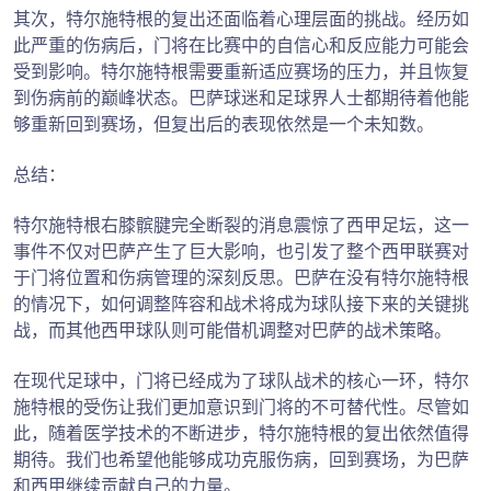
其次，特尔施特根的复出还面临着心理层面的挑战。经历如
此严重的伤病后，门将在比赛中的自信心和反应能力可能会
受到影响。特尔施特根需要重新适应赛场的压力，并且恢复
到伤病前的巅峰状态。巴萨球迷和足球界人士都期待着他能
够重新回到赛场，但复出后的表现依然是一个未知数。
总结：
特尔施特根右膝髌腱完全断裂的消息震惊了西甲足坛，这一
事件不仅对巴萨产生了巨大影响，也引发了整个西甲联赛对
于门将位置和伤病管理的深刻反思。巴萨在没有特尔施特根
的情况下，如何调整阵容和战术将成为球队接下来的关键挑
战，而其他西甲球队则可能借机调整对巴萨的战术策略。
在现代足球中，门将已经成为了球队战术的核心一环，特尔
施特根的受伤让我们更加意识到门将的不可替代性。尽管如
此，随着医学技术的不断进步，特尔施特根的复出依然值得
期待。我们也希望他能够成功克服伤病，回到赛场，为巴萨
和西甲继续贡献自己的力量。