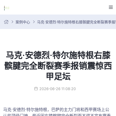
案例中心
马克·安德烈·特尔施特根右膝髌腱完全断裂赛季
马克·安德烈·特尔施特根右膝
髌腱完全断裂赛季报销震惊西
甲足坛
2026-06-26 11:08:20
马克·安德烈·特尔施特根，巴萨的主力门将和西甲赛场上公
认的顶级门神，最近因右膝髌腱完全断裂而不得不宣布赛季