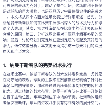
可思议的表现力克对手，震动了整个足坛。这场胜利不仅仅
是对球队的巨大激励，也是亚冠历史中最值得记住的逆袭之
一。本文将从四个方面对这场比赛进行详细阐述：首先，分
析纳曼干新春队如何在比赛中展示出惊人的战术执行力和球
员个人表现；其次，探讨杜海勒队在比赛中的低迷表现及其
背后的原因；第三，分析这场比赛对于亚冠小组赛格局的影
响；最后，讨论乌兹别克足球在亚洲足坛的崛起及其背后的
潜力。通过这些分析，本文将全面揭示这一惊天冷门的深层
原因和广泛意义。
1、纳曼干新春队的完美战术执行
在这场比赛中，纳曼干新春队的战术安排堪称完美，尤其是
在防守端的表现。球队的主教练在赛前就已经明确了针对杜
海勒队的防守策略，那就是通过高压逼抢限制对方的传控球
能力。通过精确的战术布置，纳曼干新春队在比赛一开始就
占据了主动位置，牢牢控制住了中场的节奏。杜海勒的组织
者屡次被断球，球队的进攻几乎没有得到有效的展开空间。