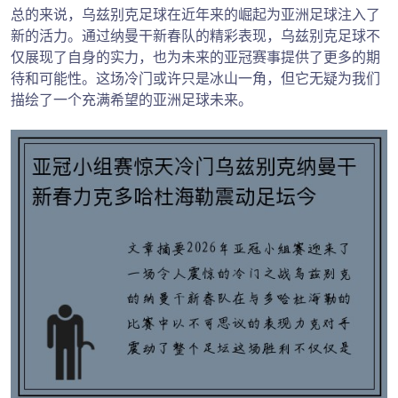
总的来说，乌兹别克足球在近年来的崛起为亚洲足球注入了
新的活力。通过纳曼干新春队的精彩表现，乌兹别克足球不
仅展现了自身的实力，也为未来的亚冠赛事提供了更多的期
待和可能性。这场冷门或许只是冰山一角，但它无疑为我们
描绘了一个充满希望的亚洲足球未来。