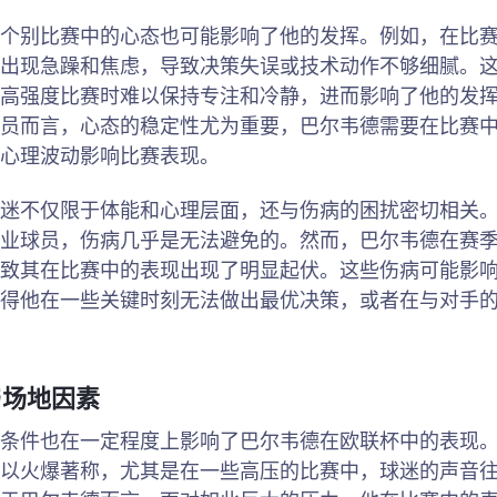
个别比赛中的心态也可能影响了他的发挥。例如，在比
出现急躁和焦虑，导致决策失误或技术动作不够细腻。
高强度比赛时难以保持专注和冷静，进而影响了他的发
员而言，心态的稳定性尤为重要，巴尔韦德需要在比赛
心理波动影响比赛表现。
迷不仅限于体能和心理层面，还与伤病的困扰密切相关
业球员，伤病几乎是无法避免的。然而，巴尔韦德在赛
致其在比赛中的表现出现了明显起伏。这些伤病可能影
得他在一些关键时刻无法做出最优决策，或者在与对手
与场地因素
条件也在一定程度上影响了巴尔韦德在欧联杯中的表现
以火爆著称，尤其是在一些高压的比赛中，球迷的声音