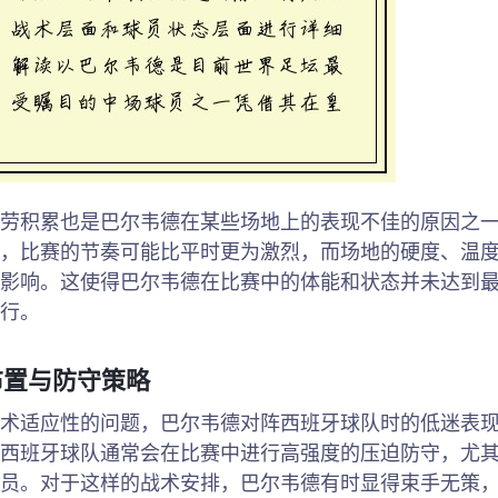
劳积累也是巴尔韦德在某些场地上的表现不佳的原因之
，比赛的节奏可能比平时更为激烈，而场地的硬度、温
影响。这使得巴尔韦德在比赛中的体能和状态并未达到
行。
布置与防守策略
术适应性的问题，巴尔韦德对阵西班牙球队时的低迷表
西班牙球队通常会在比赛中进行高强度的压迫防守，尤
员。对于这样的战术安排，巴尔韦德有时显得束手无策