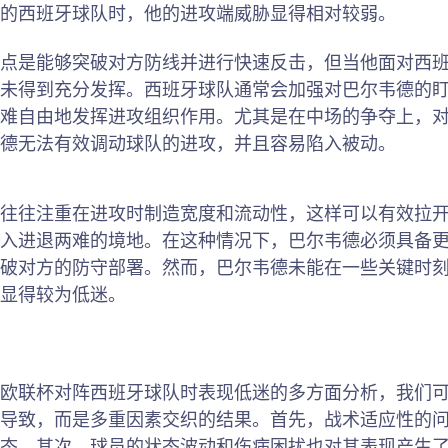
的西班牙球队时，他的进攻端威胁显得相对较弱。
点是能够突破对方防线并进行快速反击，但当他面对西
未得到充分发挥。西班牙球队通常会加强对巴尔韦德的
难自由地发挥进攻组织作用。尤其是在中场的争夺上，
德无法有效调动球队的进攻，并且容易陷入被动。
往往注重在进攻时制造宽度和流动性，这样可以有效拉
入进退两难的境地。在这种情况下，巴尔韦德必须具备
破对方的防守部署。然而，巴尔韦德未能在一些关键时
显得较为低迷。
欧联杯对阵西班牙球队时表现低迷的多方面分析，我们
导致，而是多重因素交织的结果。首先，战术适应性的
态，其次，球员的状态波动和伤病困扰也对其表现产生