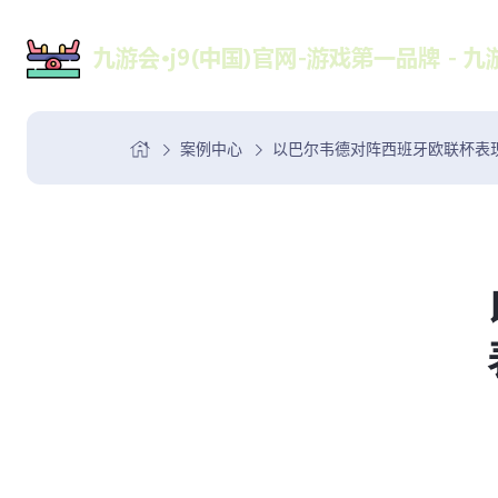
案例中心
以巴尔韦德对阵西班牙欧联杯表