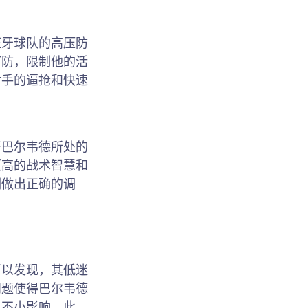
班牙球队的高压防
盯防，限制他的活
对手的逼抢和快速
开巴尔韦德所处的
更高的战术智慧和
刻做出正确的调
可以发现，其低迷
问题使得巴尔韦德
了不小影响。此